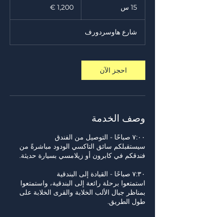
يورو
15 س
1
5
س
شارع هاوسردورف
احجز الآن
وصف الخدمة
سيستقبلكم سائق التاكسي الودود مباشرةً من
استمتعوا برحلة رائعة إلى البندقية، واستمتعوا
بمناظر جبال الألب الخلابة والقرى الخلابة على